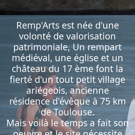
Remp'Arts est née d'une
volonté de valorisation
patrimoniale, Un rempart
médiéval, une église et un
château du 17 ème font la
fierté d'un tout petit village
ariégeois, ancienne
résidence d'évêque à 75 km
de Toulouse.
Mais voilà le temps a fait son
oeuvre et le site nécessite